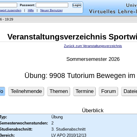
Passwort:
wort zusenden
|
Hilfe
|
Neuer Benutzer
6 - 19:29
Veranstaltungsverzeichnis Sportw
Zurück zum Veranstaltungsverzeichnis
Sommersemester 2026
Übung: 9908 Tutorium Bewegen im
fo
Teilnehmende
Themen
Termine
Forum
Datei
Überblick
Typ:
Übung
Semesterwochenstunden:
2
Studienabschnitt:
3. Studienabschnitt
Bereich:
LV APO 2010/12/13