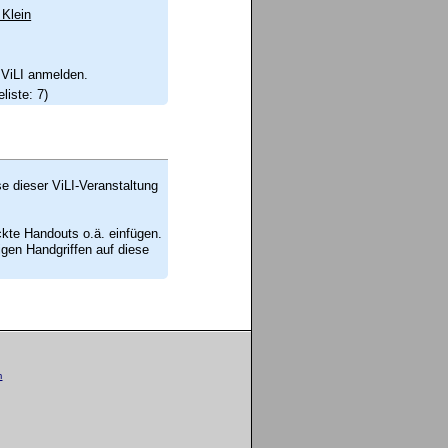
 Klein
 ViLI anmelden.
liste: 7)
se dieser ViLI-Veranstaltung
ckte Handouts o.ä. einfügen.
en Handgriffen auf diese
m