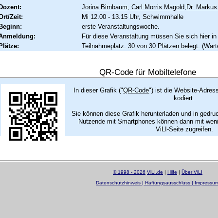
Dozent:
Jorina Birnbaum
,
Carl Morris Magold
,
Dr. Markus
Ort/Zeit:
Mi 12.00 - 13.15 Uhr, Schwimmhalle
Beginn:
erste Veranstaltungswoche.
Anmeldung:
Für diese Veranstaltung müssen Sie sich hier in
Plätze:
Teilnahmeplatz: 30 von 30 Plätzen belegt. (Warte
QR-Code für Mobiltelefone
In dieser Grafik ("
QR-Code
") ist die Website-Adres
kodiert.
Sie können diese Grafik herunterladen und in gedru
Nutzende mit Smartphones können dann mit wenig
ViLI-Seite zugreifen.
© 1998 - 2026
ViLI.de
|
Hilfe
|
Über ViLI
Datenschutzhinweis | Haftungsausschluss | Impressu
layout by
Sascha Beck