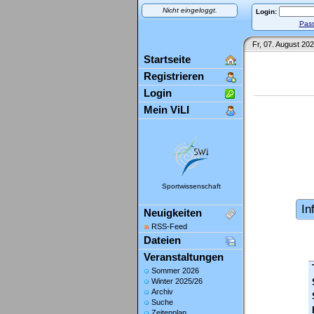
Nicht eingeloggt.
Login:
Pass
Fr, 07. August 202
Startseite
Registrieren
Login
Mein ViLI
Sportwissenschaft
In
Neuigkeiten
RSS-Feed
Dateien
Veranstaltungen
Sommer 2026
Winter 2025/26
Archiv
Suche
Zeitenplan