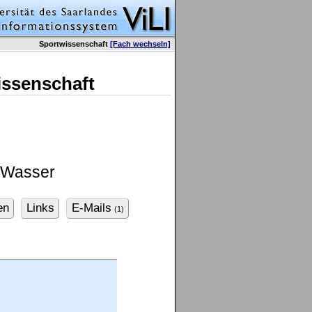
Sportwissenschaft
[Fach wechseln]
issenschaft
 Wasser
en
Links
E-Mails
(1)