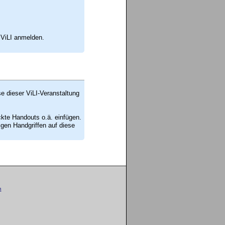
 ViLI anmelden.
se dieser ViLI-Veranstaltung
ckte Handouts o.ä. einfügen.
en Handgriffen auf diese
m