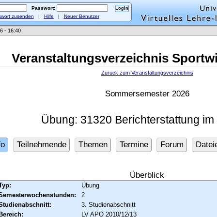
Passwort:
wort zusenden
|
Hilfe
|
Neuer Benutzer
6 - 16:40
Veranstaltungsverzeichnis Sportw
Zurück zum Veranstaltungsverzeichnis
Sommersemester 2026
Übung: 31320 Berichterstattung im
fo
Teilnehmende
Themen
Termine
Forum
Datei
Überblick
Typ:
Übung
Semesterwochenstunden:
2
Studienabschnitt:
3. Studienabschnitt
Bereich:
LV APO 2010/12/13