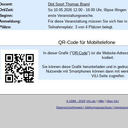
Dozent:
Dipl.Sport Thomas Braml
Ort/Zeit:
So 10.05.2026 12.00 - 19.00 Uhr, Illipse Illingen
Beginn:
erste Veranstaltungswoche.
Anmeldung:
Für diese Veranstaltung müssen Sie sich hier in
Plätze:
Teilnahmeplatz: 3 von 4 Plätzen belegt.
QR-Code für Mobiltelefone
In dieser Grafik ("
QR-Code
") ist die Website-Adres
kodiert.
Sie können diese Grafik herunterladen und in gedru
Nutzende mit Smartphones können dann mit wenig
ViLI-Seite zugreifen.
© 1998 - 2026
ViLI.de
|
Hilfe
|
Über ViLI
Datenschutzhinweis | Haftungsausschluss | Impressu
layout by
Sascha Beck