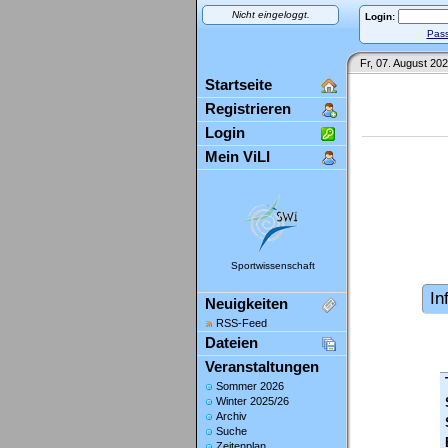
Nicht eingeloggt.
Login:
Pass
Fr, 07. August 202
Startseite
Registrieren
Login
Mein ViLI
Sportwissenschaft
In
Neuigkeiten
RSS-Feed
Dateien
Veranstaltungen
Sommer 2026
Winter 2025/26
Archiv
Suche
Zeitenplan