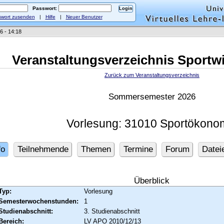
Passwort:
wort zusenden
|
Hilfe
|
Neuer Benutzer
6 - 14:18
Veranstaltungsverzeichnis Sportw
Zurück zum Veranstaltungsverzeichnis
Sommersemester 2026
Vorlesung: 31010 Sportökono
fo
Teilnehmende
Themen
Termine
Forum
Datei
Überblick
Typ:
Vorlesung
Semesterwochenstunden:
1
Studienabschnitt:
3. Studienabschnitt
Bereich:
LV APO 2010/12/13