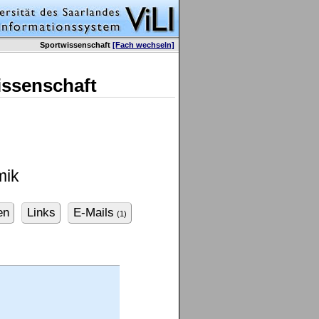
Sportwissenschaft
[Fach wechseln]
issenschaft
mik
en
Links
E-Mails
(1)