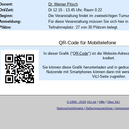
Dozent:
Dr. Werner Pitsch
Ort/Zeit:
Di 12.15 - 13.45 Uhr, Raum 0.22
Beginn:
Die Veranstaltung findet im zweiwöchigen Turnus
Anmeldung:
Für diese Veranstaltung müssen Sie sich hier in
Plätze:
Teilnahmeplatz: 27 von 30 Plätzen belegt.
QR-Code für Mobiltelefone
In dieser Grafik ("
QR-Code
") ist die Website-Adres
kodiert.
Sie können diese Grafik herunterladen und in gedru
Nutzende mit Smartphones können dann mit wenig
ViLI-Seite zugreifen.
© 1998 - 2026
ViLI.de
|
Hilfe
|
Über ViLI
Datenschutzhinweis | Haftungsausschluss | Impressu
layout by
Sascha Beck