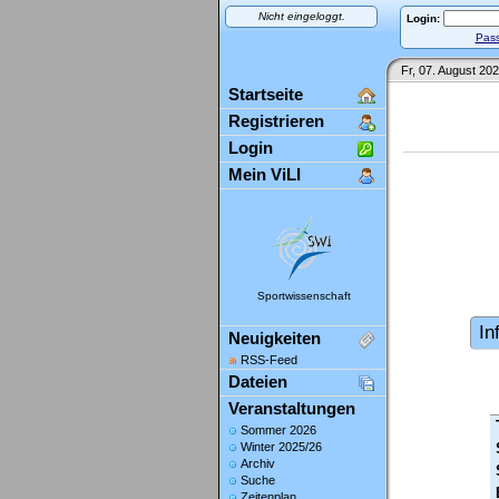
Nicht eingeloggt.
Login:
Pass
Fr, 07. August 202
Startseite
Registrieren
Login
Mein ViLI
Sportwissenschaft
In
Neuigkeiten
RSS-Feed
Dateien
Veranstaltungen
Sommer 2026
Winter 2025/26
Archiv
Suche
Zeitenplan