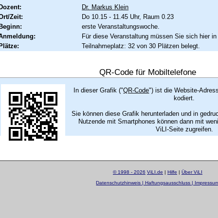
Dozent:
Dr. Markus Klein
Ort/Zeit:
Do 10.15 - 11.45 Uhr, Raum 0.23
Beginn:
erste Veranstaltungswoche.
Anmeldung:
Für diese Veranstaltung müssen Sie sich hier in
Plätze:
Teilnahmeplatz: 32 von 30 Plätzen belegt.
QR-Code für Mobiltelefone
In dieser Grafik ("
QR-Code
") ist die Website-Adres
kodiert.
Sie können diese Grafik herunterladen und in gedru
Nutzende mit Smartphones können dann mit wenig
ViLI-Seite zugreifen.
© 1998 - 2026
ViLI.de
|
Hilfe
|
Über ViLI
Datenschutzhinweis | Haftungsausschluss | Impressu
layout by
Sascha Beck