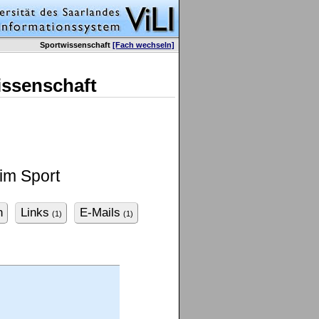
Sportwissenschaft
[Fach wechseln]
issenschaft
im Sport
n
Links
E-Mails
(1)
(1)