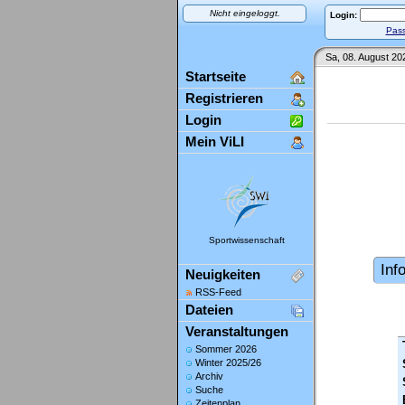
Nicht eingeloggt.
Login:
Pass
Sa, 08. August 20
Startseite
Registrieren
Login
Mein ViLI
Sportwissenschaft
Inf
Neuigkeiten
RSS-Feed
Dateien
Veranstaltungen
Sommer 2026
Winter 2025/26
Archiv
Suche
Zeitenplan