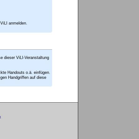
 ViLI anmelden.
se dieser ViLI-Veranstaltung
ckte Handouts o.ä. einfügen.
en Handgriffen auf diese
m