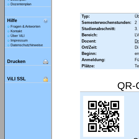
Dozentenplan
Typ:
Ü
Hilfe
Semesterwochenstunden:
2
Fragen & Antworten
Studienabschnitt:
3.
Kontakt
Bereich:
LV
Über ViLI
Impressum
Dozent:
Dr
Datenschutzhinweise
Ort/Zeit:
Di
Beginn:
er
Anmeldung:
Fü
Drucken
Plätze:
Te
ViLI SSL
QR-C