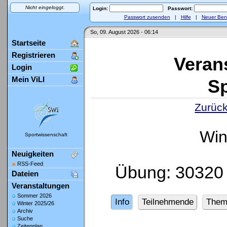
Nicht eingeloggt.
Login:
Passwort:
Passwort zusenden
|
Hilfe
|
Neuer Ben
So, 09. August 2026 - 06:14
Startseite
Registrieren
Veran
Login
Mein ViLI
Sp
Zurück
Win
Sportwissenschaft
Neuigkeiten
RSS-Feed
Übung: 30320 
Dateien
Veranstaltungen
Sommer 2026
Info
Teilnehmende
Them
Winter 2025/26
Archiv
Suche
Zeitenplan