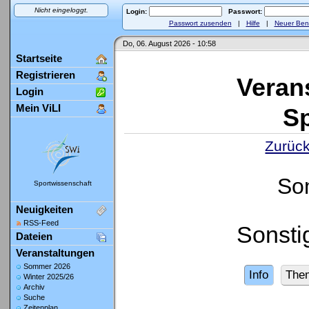
Nicht eingeloggt.
Login:
Passwort:
Passwort zusenden
|
Hilfe
|
Neuer Ben
Do, 06. August 2026 - 10:58
Startseite
Registrieren
Veran
Login
Mein ViLI
Sp
Zurück
So
Sportwissenschaft
Neuigkeiten
RSS-Feed
Sonsti
Dateien
Veranstaltungen
Sommer 2026
Info
The
Winter 2025/26
Archiv
Suche
Zeitenplan