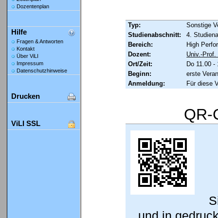
Dozentenplan
Typ:
Sonstige V
Hilfe
Studienabschnitt:
4. Studien
Fragen & Antworten
Bereich:
High Perfo
Kontakt
Dozent:
Univ.-Prof
Über ViLI
Ort/Zeit:
Do 11.00 -
Impressum
Datenschutzhinweise
Beginn:
erste Vera
Anmeldung:
Für diese 
Drucken
QR-C
ViLI SSL
S
und in gedruc