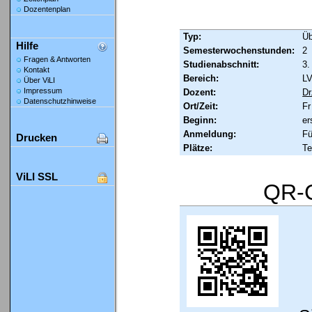
Dozentenplan
Typ:
Ü
Hilfe
Semesterwochenstunden:
2
Fragen & Antworten
Studienabschnitt:
3.
Kontakt
Bereich:
LV
Über ViLI
Impressum
Dozent:
Dr
Datenschutzhinweise
Ort/Zeit:
Fr
Beginn:
er
Anmeldung:
Fü
Drucken
Plätze:
Te
ViLI SSL
QR-C