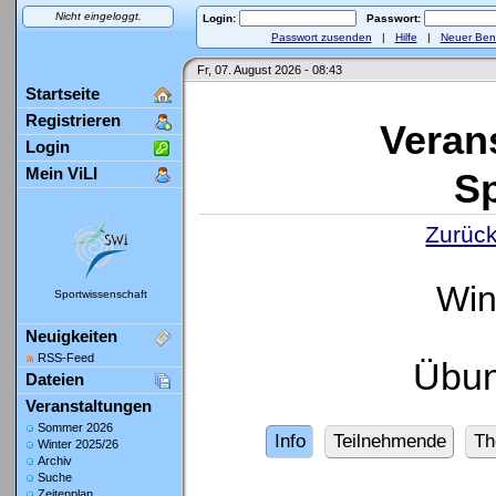
Nicht eingeloggt.
Login:
Passwort:
Passwort zusenden
|
Hilfe
|
Neuer Ben
Fr, 07. August 2026 - 08:43
Startseite
Registrieren
Veran
Login
Mein ViLI
Sp
Zurück
Win
Sportwissenschaft
Neuigkeiten
RSS-Feed
Übun
Dateien
Veranstaltungen
Sommer 2026
Info
Teilnehmende
Th
Winter 2025/26
Archiv
Suche
Zeitenplan