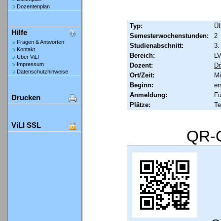
Dozentenplan
Typ:
Ü
Hilfe
Semesterwochenstunden:
2
Fragen & Antworten
Studienabschnitt:
3.
Kontakt
Bereich:
LV
Über ViLI
Impressum
Dozent:
Dr
Datenschutzhinweise
Ort/Zeit:
Mi
Beginn:
er
Anmeldung:
Fü
Drucken
Plätze:
Te
ViLI SSL
QR-C