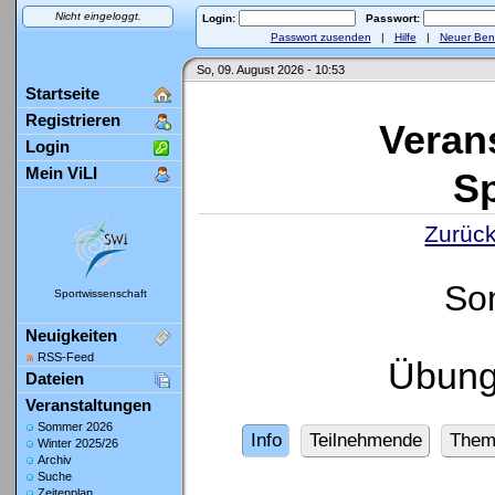
Nicht eingeloggt.
Login:
Passwort:
Passwort zusenden
|
Hilfe
|
Neuer Ben
So, 09. August 2026 - 10:53
Startseite
Registrieren
Veran
Login
Mein ViLI
Sp
Zurück
So
Sportwissenschaft
Neuigkeiten
RSS-Feed
Übung
Dateien
Veranstaltungen
Sommer 2026
Info
Teilnehmende
Them
Winter 2025/26
Archiv
Suche
Zeitenplan