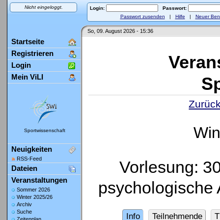
Nicht eingeloggt.
Login:
Passwort:
Passwort zusenden
|
Hilfe
|
Neuer Ben
So, 09. August 2026 - 15:36
Startseite
Registrieren
Veran
Login
Mein ViLI
Sp
Zurück
Win
Sportwissenschaft
Neuigkeiten
RSS-Feed
Vorlesung: 3
Dateien
Veranstaltungen
psychologische
Sommer 2026
Winter 2025/26
Archiv
Suche
Info
Teilnehmende
T
Zeitenplan