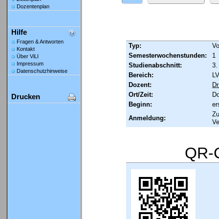
Dozentenplan
Hilfe
Fragen & Antworten
Typ:
Vo
Kontakt
Semesterwochenstunden:
1
Über ViLI
Impressum
Studienabschnitt:
3.
Datenschutzhinweise
Bereich:
LV
Dozent:
Dr
Ort/Zeit:
Do
Drucken
Beginn:
er
Zu
Anmeldung:
Ve
QR-C