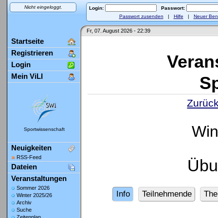
Nicht eingeloggt.
Login:
Passwort:
Passwort zusenden
|
Hilfe
|
Neuer Ben
Fr, 07. August 2026 - 22:39
Startseite
Registrieren
Veran
Login
Mein ViLI
Sp
Zurück
Win
Sportwissenschaft
Neuigkeiten
RSS-Feed
Übu
Dateien
Veranstaltungen
Sommer 2026
Info
Teilnehmende
Th
Winter 2025/26
Archiv
Suche
Zeitenplan