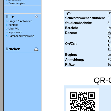
Dozentenplan
Typ:
Ü
Hilfe
Semesterwochenstunden:
2
Fragen & Antworten
Studienabschnitt:
3.
Kontakt
Bereich:
LV
Über ViLI
Impressum
Dozent:
M
Datenschutzhinweise
Do
Be
Ort/Zeit:
Bl
Drucken
Sa
Beginn:
er
Anmeldung:
Fü
Plätze:
Te
QR-C