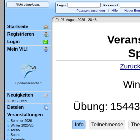
Nicht eingeloggt.
Login:
Passwort:
Passwort zusenden
|
Hilfe
|
Neuer Ben
Fr, 07. August 2026 - 20:43
Startseite
Registrieren
Veran
Login
Mein ViLI
Sp
Zurück
Win
Sportwissenschaft
Neuigkeiten
RSS-Feed
Übung: 15443
Dateien
Veranstaltungen
Sommer 2026
Info
Teilnehmende
Th
Winter 2025/26
Archiv
Suche
Zeitenplan