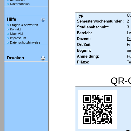
Dozentenplan
Typ:
Ü
Hilfe
Semesterwochenstunden:
2
Fragen & Antworten
Studienabschnitt:
3.
Kontakt
Bereich:
LV
Über ViLI
Impressum
Dozent:
Dr
Datenschutzhinweise
Ort/Zeit:
Fr
Beginn:
er
Anmeldung:
Fü
Drucken
Plätze:
Te
QR-C