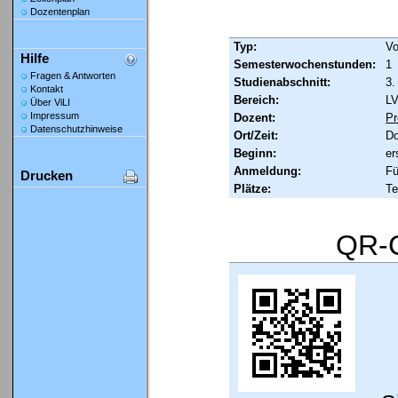
Dozentenplan
Typ:
Vo
Hilfe
Semesterwochenstunden:
1
Fragen & Antworten
Studienabschnitt:
3.
Kontakt
Bereich:
LV
Über ViLI
Impressum
Dozent:
Pr
Datenschutzhinweise
Ort/Zeit:
Do
Beginn:
er
Anmeldung:
Fü
Drucken
Plätze:
Te
QR-C