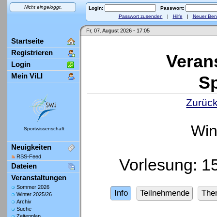
Nicht eingeloggt.
Login:
Passwort:
Passwort zusenden
|
Hilfe
|
Neuer Ben
Fr, 07. August 2026 - 17:05
Startseite
Registrieren
Veran
Login
Mein ViLI
Sp
Zurück
Win
Sportwissenschaft
Neuigkeiten
RSS-Feed
Vorlesung: 
Dateien
Veranstaltungen
Sommer 2026
Info
Teilnehmende
The
Winter 2025/26
Archiv
Suche
Zeitenplan