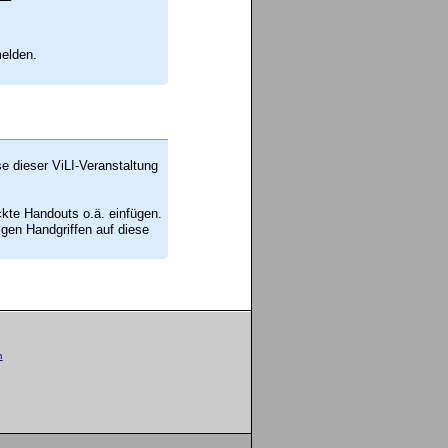
melden.
se dieser ViLI-Veranstaltung
ckte Handouts o.ä. einfügen.
en Handgriffen auf diese
m