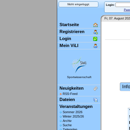
Nicht eingeloggt.
Login:
Pass
Fr, 07. August 202
Startseite
Registrieren
Login
Mein ViLI
Sportwissenschaft
Inf
Neuigkeiten
RSS-Feed
Dateien
Veranstaltungen
Sommer 2026
Winter 2025/26
Archiv
Suche
Zeitenplan