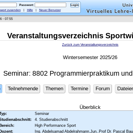
Passwort:
wort zusenden
|
Hilfe
|
Neuer Benutzer
6 - 07:55
Veranstaltungsverzeichnis Sportw
Zurück zum Veranstaltungsverzeichnis
Wintersemester 2025/26
Seminar: 8802 Programmierpraktikum und
o
Teilnehmende
Themen
Termine
Forum
Dateie
Überblick
Typ:
Seminar
Studienabschnitt:
4. Studienabschnitt
Bereich:
High Performance Sport
Dozent:
Ing. Abdelsamad Abdelrahmann
,
Jun,.Prof Dr. Pascal Bau