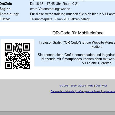
Ort/Zeit:
Do 16.15 - 17.45 Uhr, Raum 0.21
Beginn:
erste Veranstaltungswoche.
Anmeldung:
Für diese Veranstaltung müssen Sie sich hier in ViLI an
Plätze:
Teilnahmeplatz: 2 von 20 Plätzen belegt.
QR-Code für Mobiltelefone
In dieser Grafik ("
QR-Code
") ist die Website-Adres
kodiert.
Sie können diese Grafik herunterladen und in gedru
Nutzende mit Smartphones können dann mit wenig
ViLI-Seite zugreifen.
© 1998 - 2026
ViLI.de
|
Hilfe
|
Über ViLI
Datenschutzhinweis | Haftungsausschluss | Impressu
layout by
Sascha Beck