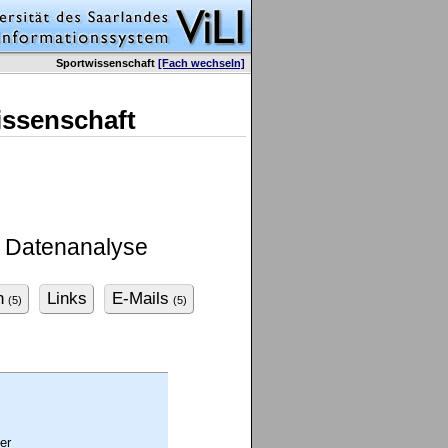
Sportwissenschaft
[Fach wechseln]
issenschaft
 Datenanalyse
n
Links
E-Mails
(5)
(5)
er