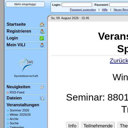
Nicht eingeloggt.
Login:
Passwort:
Passwort zusenden
|
Hilfe
|
Neuer Ben
So, 09. August 2026 - 15:45
Startseite
Registrieren
Veran
Login
Mein ViLI
Sp
Zurück
Win
Sportwissenschaft
Neuigkeiten
RSS-Feed
Seminar: 8801 
Dateien
Veranstaltungen
T
Sommer 2026
Winter 2025/26
Archiv
Suche
Info
Teilnehmende
Th
Zeitenplan