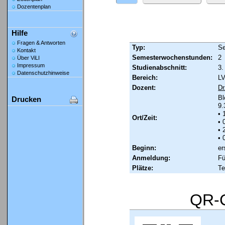
Dozentenplan
Hilfe
Fragen & Antworten
Typ:
Se
Kontakt
Semesterwochenstunden:
2
Über ViLI
Impressum
Studienabschnitt:
3.
Datenschutzhinweise
Bereich:
LV
Dozent:
Dr
Bl
Drucken
9.
• 
Ort/Zeit:
• 
• 
• 
Beginn:
er
Anmeldung:
Fü
Plätze:
Te
QR-C