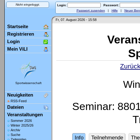
Nicht eingeloggt.
Login:
Passwort:
Passwort zusenden
|
Hilfe
|
Neuer Ben
Fr, 07. August 2026 - 15:58
Startseite
Registrieren
Veran
Login
Mein ViLI
Sp
Zurück
Win
Sportwissenschaft
Neuigkeiten
RSS-Feed
Seminar: 8801 
Dateien
Veranstaltungen
T
Sommer 2026
Winter 2025/26
Archiv
Suche
Info
Teilnehmende
Th
Zeitenplan