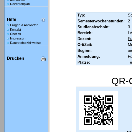
Dozentenplan
Typ:
So
Hilfe
Semesterwochenstunden:
2
Fragen & Antworten
Studienabschnitt:
3.
Kontakt
Bereich:
LV
Über ViLI
Dozent:
Fr
Impressum
Datenschutzhinweise
Ort/Zeit:
Mo
Beginn:
er
Anmeldung:
Fü
Drucken
Plätze:
Te
QR-C