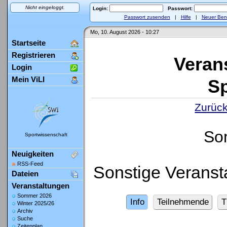
Nicht eingeloggt.
Login:
Passwort:
Passwort zusenden
|
Hilfe
|
Neuer Ben
Mo, 10. August 2026 - 10:27
Startseite
Registrieren
Veran
Login
Mein ViLI
Sp
Zurück
So
Sportwissenschaft
Neuigkeiten
RSS-Feed
Sonstige Veranst
Dateien
Veranstaltungen
Sommer 2026
Info
Teilnehmende
T
Winter 2025/26
Archiv
Suche
Zeitenplan