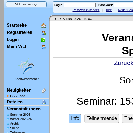
Nicht eingeloggt.
Login:
Passwort:
Passwort zusenden
|
Hilfe
|
Neuer Ben
Fr, 07. August 2026 - 19:03
Startseite
Registrieren
Veran
Login
Mein ViLI
Sp
Zurück
So
Sportwissenschaft
Neuigkeiten
RSS-Feed
Seminar: 1
Dateien
Veranstaltungen
Sommer 2026
Info
Teilnehmende
Th
Winter 2025/26
Archiv
Suche
Zeitenplan