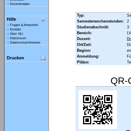
Dozentenplan
Typ:
Se
Hilfe
Semesterwochenstunden:
2
Fragen & Antworten
Studienabschnitt:
3.
Kontakt
Bereich:
LV
Über ViLI
Impressum
Dozent:
Dr
Datenschutzhinweise
Ort/Zeit:
Do
Beginn:
er
Anmeldung:
Fü
Drucken
Plätze:
Te
QR-C