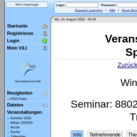
Nicht eingeloggt.
Login:
Passwort:
Passwort zusenden
|
Hilfe
|
Neuer Ben
Mo, 10. August 2026 - 06:34
Startseite
Registrieren
Veran
Login
Mein ViLI
Sp
Zurück
Win
Sportwissenschaft
Neuigkeiten
RSS-Feed
Seminar: 8802 
Dateien
Veranstaltungen
T
Sommer 2026
Winter 2025/26
Archiv
Suche
Info
Teilnehmende
Th
Zeitenplan