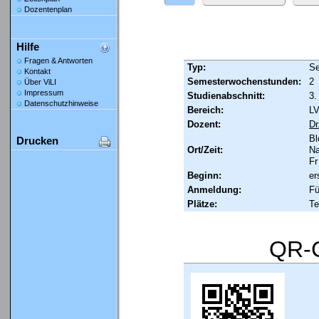
Dozentenplan
Hilfe
Fragen & Antworten
Typ:
Se
Kontakt
Semesterwochenstunden:
2
Über ViLI
Impressum
Studienabschnitt:
3.
Datenschutzhinweise
Bereich:
LV
Dozent:
Dr
Bl
Drucken
Ort/Zeit:
Na
Fr
Beginn:
er
Anmeldung:
Fü
Plätze:
Te
QR-C