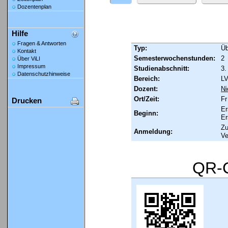
Dozentenplan
Hilfe
Fragen & Antworten
Typ:
Ü
Kontakt
Semesterwochenstunden:
2
Über ViLI
Impressum
Studienabschnitt:
3.
Datenschutzhinweise
Bereich:
LV
Dozent:
N
Ort/Zeit:
Fr
Drucken
Er
Beginn:
Er
Zu
Anmeldung:
Ve
QR-C