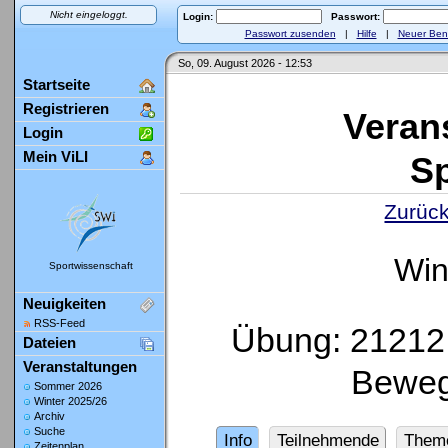
Nicht eingeloggt.
Login:
Passwort:
Passwort zusenden
|
Hilfe
|
Neuer Ben
So, 09. August 2026 - 12:53
Startseite
Registrieren
Veran
Login
Mein ViLI
Sp
Zurück
Win
Sportwissenschaft
Neuigkeiten
RSS-Feed
Übung: 21212 
Dateien
Veranstaltungen
Beweg
Sommer 2026
Winter 2025/26
Archiv
Suche
Info
Teilnehmende
Them
Zeitenplan