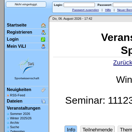
Nicht eingeloggt.
Login:
Passwort:
Passwort zusenden
|
Hilfe
|
Neuer Ben
Do, 06. August 2026 - 17:42
Startseite
Registrieren
Veran
Login
Mein ViLI
Sp
Zurück
Win
Sportwissenschaft
Neuigkeiten
RSS-Feed
Seminar: 11123
Dateien
Veranstaltungen
Sommer 2026
Winter 2025/26
Archiv
Suche
Info
Teilnehmende
Them
Zeitenplan