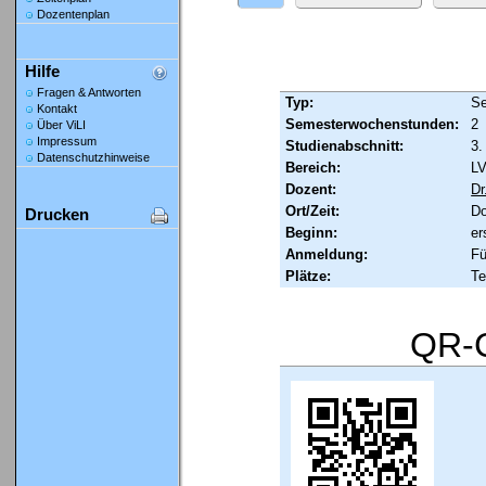
Dozentenplan
Hilfe
Fragen & Antworten
Typ:
Se
Kontakt
Semesterwochenstunden:
2
Über ViLI
Impressum
Studienabschnitt:
3.
Datenschutzhinweise
Bereich:
LV
Dozent:
Dr
Ort/Zeit:
Do
Drucken
Beginn:
er
Anmeldung:
Fü
Plätze:
Te
QR-C