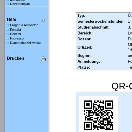
Dozentenplan
Typ:
Ü
Hilfe
Semesterwochenstunden:
1
Fragen & Antworten
Studienabschnitt:
3.
Kontakt
Bereich:
LV
Über ViLI
Impressum
Dozent:
Di
Datenschutzhinweise
Mi
Ort/Zeit:
14
Beginn:
er
Drucken
Anmeldung:
Fü
Plätze:
Te
QR-C