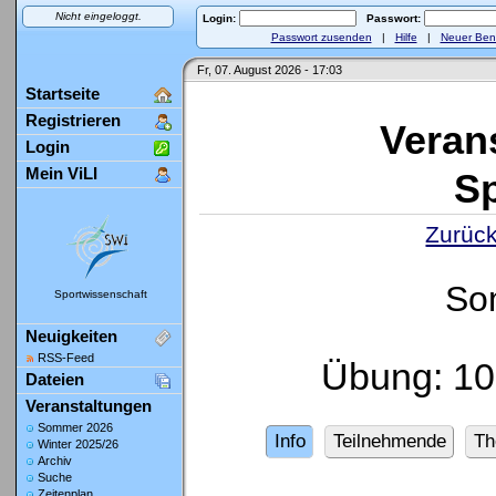
Nicht eingeloggt.
Login:
Passwort:
Passwort zusenden
|
Hilfe
|
Neuer Ben
Fr, 07. August 2026 - 17:03
Startseite
Registrieren
Veran
Login
Mein ViLI
Sp
Zurück
So
Sportwissenschaft
Neuigkeiten
RSS-Feed
Übung: 10
Dateien
Veranstaltungen
Sommer 2026
Info
Teilnehmende
Th
Winter 2025/26
Archiv
Suche
Zeitenplan