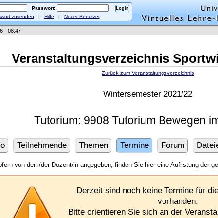
Passwort:
wort zusenden
|
Hilfe
|
Neuer Benutzer
6 - 08:47
Veranstaltungsverzeichnis Sportw
Zurück zum Veranstaltungsverzeichnis
Wintersemester 2021/22
Tutorium: 9908 Tutorium Bewegen i
fo
Teilnehmende
Themen
Termine
Forum
Datei
fern von dem/der Dozent/in angegeben, finden Sie hier eine Auflistung der g
Derzeit sind noch keine Termine für di
vorhanden.
Bitte orientieren Sie sich an der Verans