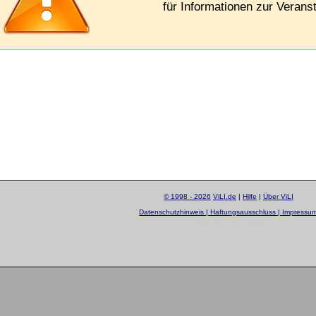
für Informationen zur Veranst
© 1998 - 2026
ViLI.de
|
Hilfe
|
Über ViLI
Datenschutzhinweis | Haftungsausschluss | Impressu
layout by
Sascha Beck