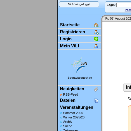
Nicht eingeloggt.
Login:
Pass
Fr, 07. August 202
Startseite
Registrieren
Login
Mein ViLI
Sportwissenschaft
In
Neuigkeiten
RSS-Feed
So
Dateien
Veranstaltungen
Sommer 2026
Winter 2025/26
Archiv
Suche
Zeitenplan