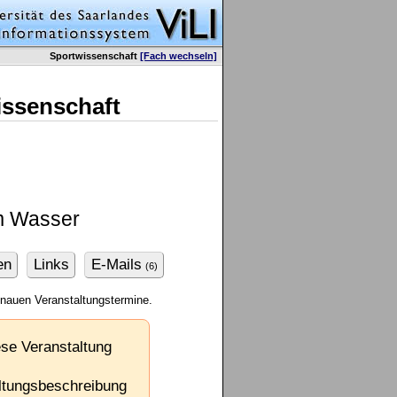
Sportwissenschaft
[Fach wechseln]
issenschaft
m Wasser
en
Links
E-Mails
(6)
enauen Veranstaltungstermine.
ese Veranstaltung
taltungsbeschreibung