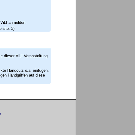
 ViLI anmelden.
liste: 3)
se dieser ViLI-Veranstaltung
ckte Handouts o.ä. einfügen.
en Handgriffen auf diese
m