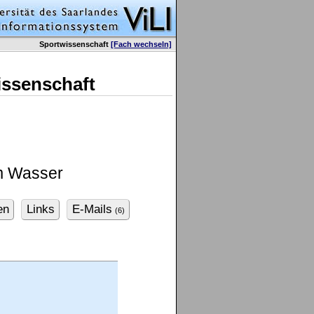
Sportwissenschaft
[Fach wechseln]
issenschaft
m Wasser
en
Links
E-Mails
(6)