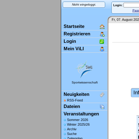
Nicht eingeloggt.
Login:
Pass
Fr, 07. August 202
Startseite
Registrieren
Login
Mein ViLI
Sportwissenschaft
In
Neuigkeiten
RSS-Feed
Dateien
Veranstaltungen
Sommer 2026
Winter 2025/26
Archiv
Suche
Zeitenplan