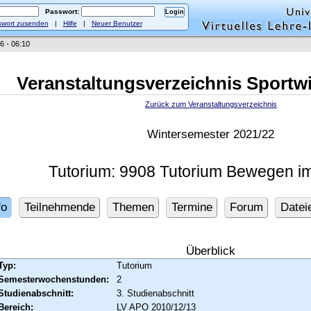
Passwort:
wort zusenden
|
Hilfe
|
Neuer Benutzer
6 - 06:10
Veranstaltungsverzeichnis Sportw
Zurück zum Veranstaltungsverzeichnis
Wintersemester 2021/22
Tutorium: 9908 Tutorium Bewegen i
fo
Teilnehmende
Themen
Termine
Forum
Datei
Überblick
Typ:
Tutorium
Semesterwochenstunden:
2
Studienabschnitt:
3. Studienabschnitt
Bereich:
LV APO 2010/12/13