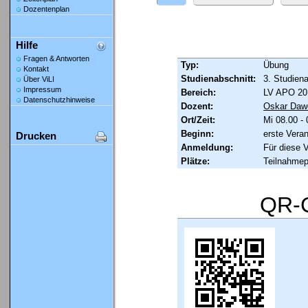
Dozentenplan
Hilfe
Fragen & Antworten
Typ:
Übung
Kontakt
Studienabschnitt:
3. Studien
Über ViLI
Impressum
Bereich:
LV APO 20
Datenschutzhinweise
Dozent:
Oskar Daw
Ort/Zeit:
Mi 08.00 - 
Beginn:
erste Vera
Drucken
Anmeldung:
Für diese 
Plätze:
Teilnahmep
QR-C