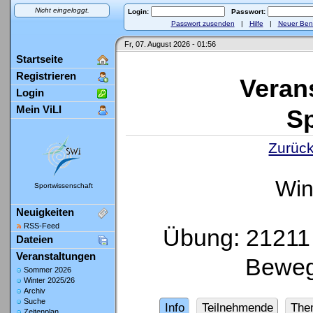
Nicht eingeloggt.
Login:
Passwort:
Passwort zusenden
|
Hilfe
|
Neuer Ben
Fr, 07. August 2026 - 01:56
Startseite
Registrieren
Veran
Login
Mein ViLI
Sp
Zurück
Win
Sportwissenschaft
Neuigkeiten
RSS-Feed
Übung: 21211 
Dateien
Veranstaltungen
Beweg
Sommer 2026
Winter 2025/26
Archiv
Suche
Info
Teilnehmende
The
Zeitenplan