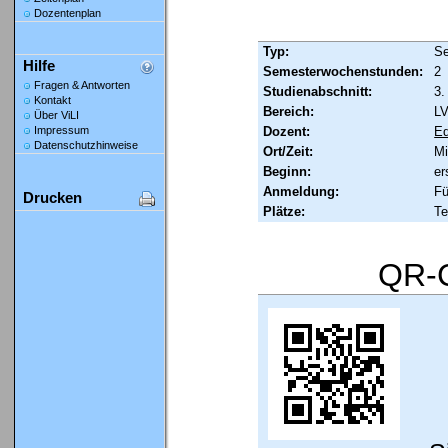
Dozentenplan
Typ:
Se
Hilfe
Semesterwochenstunden:
2
Fragen & Antworten
Studienabschnitt:
3.
Kontakt
Bereich:
LV
Über ViLI
Dozent:
Ed
Impressum
Datenschutzhinweise
Ort/Zeit:
Mi
Beginn:
er
Anmeldung:
Fü
Drucken
Plätze:
Te
QR-C