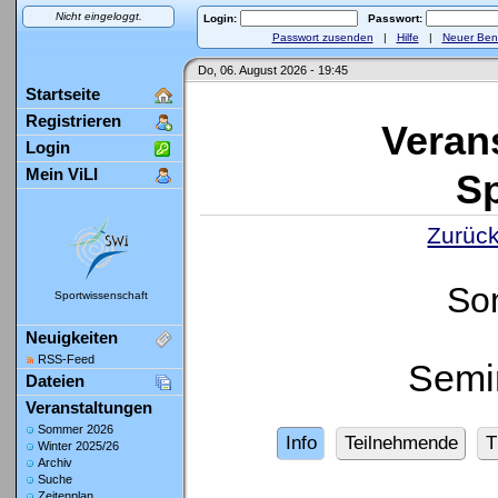
Nicht eingeloggt.
Login:
Passwort:
Passwort zusenden
|
Hilfe
|
Neuer Ben
Do, 06. August 2026 - 19:45
Startseite
Registrieren
Veran
Login
Mein ViLI
Sp
Zurück
So
Sportwissenschaft
Neuigkeiten
RSS-Feed
Semi
Dateien
Veranstaltungen
Sommer 2026
Info
Teilnehmende
T
Winter 2025/26
Archiv
Suche
Zeitenplan