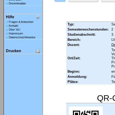
Dozentenplan
Hilfe
Fragen & Antworten
Typ:
Se
Kontakt
Semesterwochenstunden:
2
Über ViLI
Impressum
Studienabschnitt:
3.
Datenschutzhinweise
Bereich:
LV
Dozent:
Di
Te
Drucken
Vo
Ort/Zeit:
Th
Pr
Pr
Beginn:
er
Anmeldung:
Fü
Plätze:
Te
QR-C