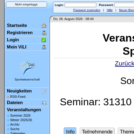
Nicht eingeloggt.
Login:
Passwort:
Passwort zusenden
|
Hilfe
|
Neuer Ben
Do, 06. August 2026 - 08:44
Startseite
Registrieren
Veran
Login
Mein ViLI
Sp
Zurück
So
Sportwissenschaft
Neuigkeiten
RSS-Feed
Seminar: 31310 
Dateien
Veranstaltungen
Sommer 2026
Winter 2025/26
Archiv
Suche
Info
Teilnehmende
Them
Zeitenplan