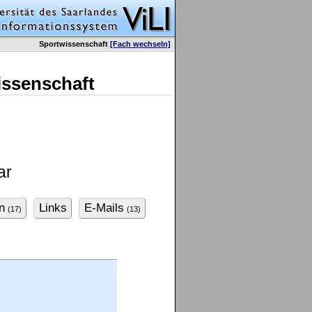
Sportwissenschaft
[Fach wechseln]
issenschaft
ar
n
Links
E-Mails
(17)
(13)