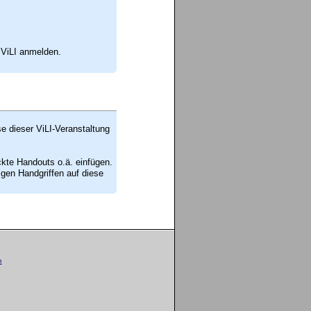
 ViLI anmelden.
se dieser ViLI-Veranstaltung
ckte Handouts o.ä. einfügen.
en Handgriffen auf diese
m