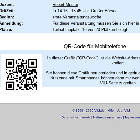
Dozent:
Robert Meurer
Ort/Zeit:
Fr 14.15 - 15.45 Uhr, Großer Hörsaal
Beginn:
erste Veranstaltungswoche.
Anmeldung:
Für diese Veranstaltung müssen Sie sich hier in
Plätze:
Teilnahmeplatz: 16 von 20 Plätzen belegt.
QR-Code für Mobiltelefone
In dieser Grafik ("
QR-Code
") ist die Website-Adres
kodiert.
Sie können diese Grafik herunterladen und in gedru
Nutzende mit Smartphones können dann mit wenig
ViLI-Seite zugreifen.
© 1998 - 2026
ViLI.de
|
Hilfe
|
Über ViLI
Datenschutzhinweis | Haftungsausschluss | Impressu
layout by
Sascha Beck