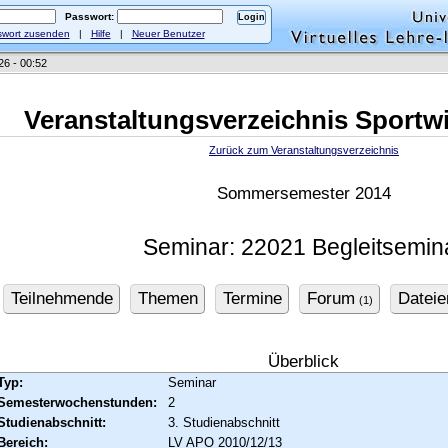
Passwort:
wort zusenden
|
Hilfe
|
Neuer Benutzer
26 - 00:52
Veranstaltungsverzeichnis Sportw
Zurück zum Veranstaltungsverzeichnis
Sommersemester 2014
Seminar: 22021 Begleitsemin
Teilnehmende
Themen
Termine
Forum
Dateie
(1)
Überblick
Typ:
Seminar
Semesterwochenstunden:
2
Studienabschnitt:
3. Studienabschnitt
Bereich:
LV APO 2010/12/13