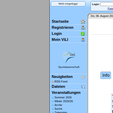
Nicht eingeloggt.
Login:
Pass
Do, 06. August 20
Startseite
Registrieren
Login
Mein ViLI
Sportwissenschaft
Info
Neuigkeiten
RSS-Feed
Dateien
Veranstaltungen
Sommer 2026
Winter 2025/26
Archiv
Suche
Zeitenplan