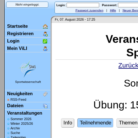
Nicht eingeloggt.
Login:
Passwort:
Passwort zusenden
|
Hilfe
|
Neuer Ben
Fr, 07. August 2026 - 17:25
Startseite
Registrieren
Veran
Login
Mein ViLI
Sp
Zurück
So
Sportwissenschaft
Neuigkeiten
RSS-Feed
Übung: 1
Dateien
Veranstaltungen
Sommer 2026
Info
Teilnehmende
Themen
Winter 2025/26
Archiv
Suche
Zeitenplan