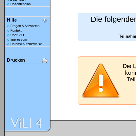
Dozentenplan
Die folgende
Hilfe
Fragen & Antworten
Kontakt
Über ViLI
Teilnahm
Impressum
Datenschutzhinweise
Drucken
Die 
kön
Tei