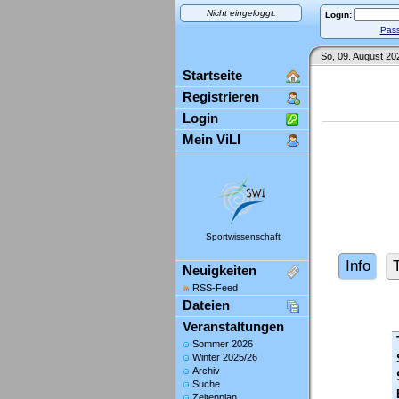
Nicht eingeloggt.
Login:
Pass
So, 09. August 20
Startseite
Registrieren
Login
Mein ViLI
Sportwissenschaft
Info
Neuigkeiten
RSS-Feed
Dateien
Veranstaltungen
Sommer 2026
Winter 2025/26
Archiv
Suche
Zeitenplan