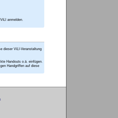
 ViLI anmelden.
se dieser ViLI-Veranstaltung
ckte Handouts o.ä. einfügen.
en Handgriffen auf diese
m