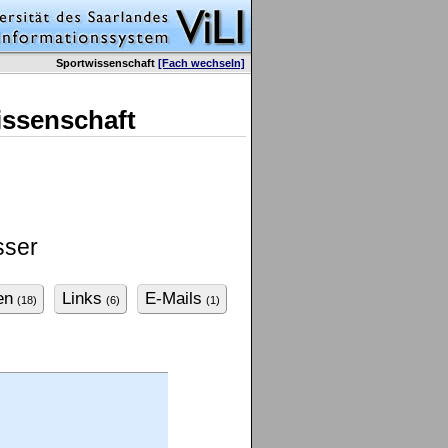
Sportwissenschaft
[Fach wechseln]
issenschaft
sser
en
Links
E-Mails
(18)
(6)
(1)