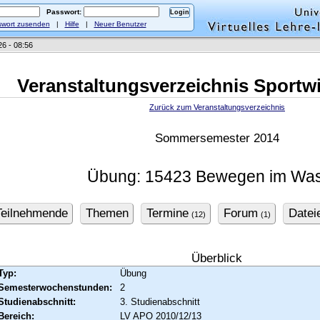
Passwort:
wort zusenden
|
Hilfe
|
Neuer Benutzer
26 - 08:56
Veranstaltungsverzeichnis Sportw
Zurück zum Veranstaltungsverzeichnis
Sommersemester 2014
Übung: 15423 Bewegen im Wa
Teilnehmende
Themen
Termine
Forum
Datei
(12)
(1)
Überblick
Typ:
Übung
Semesterwochenstunden:
2
Studienabschnitt:
3. Studienabschnitt
Bereich:
LV APO 2010/12/13