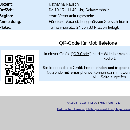
Dozent:
Katharina Rausch
Ort/Zeit:
Do 10.15 - 11.45 Uhr, Schwimmhalle
Beginn:
erste Veranstaltungswoche.
Anmeldung:
Für diese Veranstaltung müssen Sie sich hier in
Plätze:
Teilnahmeplatz: 24 von 30 Plätzen belegt.
QR-Code für Mobiltelefone
In dieser Grafik ("
QR-Code
") ist die Website-Adres
kodiert.
Sie können diese Grafik herunterladen und in gedru
Nutzende mit Smartphones können dann mit wenig
ViLI-Seite zugreifen.
© 1998 - 2026
ViLI.de
|
Hilfe
|
Über ViLI
Datenschutzhinweis | Haftungsausschluss | Impressu
layout by
Sascha Beck