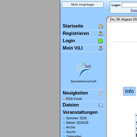
Nicht eingeloggt.
Login:
Pass
Do, 06. August 20
Startseite
Registrieren
Login
Mein ViLI
Sportwissenschaft
Info
Neuigkeiten
RSS-Feed
Dateien
Veranstaltungen
Sommer 2026
Winter 2025/26
Archiv
Suche
Zeitenplan