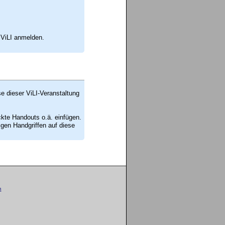
 ViLI anmelden.
se dieser ViLI-Veranstaltung
ckte Handouts o.ä. einfügen.
en Handgriffen auf diese
m