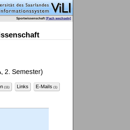
Sportwissenschaft
[Fach wechseln]
issenschaft
, 2. Semester)
en
Links
E-Mails
(11)
(1)