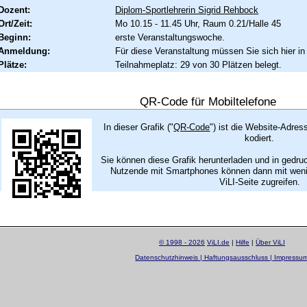
Dozent:
Diplom-Sportlehrerin Sigrid Rehbock
Ort/Zeit:
Mo 10.15 - 11.45 Uhr, Raum 0.21/Halle 45
Beginn:
erste Veranstaltungswoche.
Anmeldung:
Für diese Veranstaltung müssen Sie sich hier in
Plätze:
Teilnahmeplatz: 29 von 30 Plätzen belegt.
QR-Code für Mobiltelefone
In dieser Grafik ("
QR-Code
") ist die Website-Adres
kodiert.
Sie können diese Grafik herunterladen und in gedru
Nutzende mit Smartphones können dann mit wenig
ViLI-Seite zugreifen.
© 1998 - 2026
ViLI.de
|
Hilfe
|
Über ViLI
Datenschutzhinweis | Haftungsausschluss | Impressu
layout by
Sascha Beck