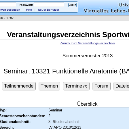
Passwort:
wort zusenden
|
Hilfe
|
Neuer Benutzer
26 - 05:07
Veranstaltungsverzeichnis Sportw
Zurück zum Veranstaltungsverzeichnis
Sommersemester 2013
Seminar: 10321 Funktionelle Anatomie (BA
Teilnehmende
Themen
Termine
Forum
Datei
(7)
Überblick
Typ:
Seminar
Semesterwochenstunden:
2
Studienabschnitt:
3. Studienabschnitt
Bereich:
LV APO 2010/12/13