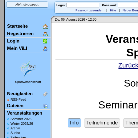
Nicht eingeloggt.
Login:
Passwort:
Passwort zusenden
|
Hilfe
|
Neuer Ben
Do, 06. August 2026 - 12:30
Startseite
Registrieren
Veran
Login
Mein ViLI
Sp
Zurück
So
Sportwissenschaft
Neuigkeiten
RSS-Feed
Seminar
Dateien
Veranstaltungen
Sommer 2026
Info
Teilnehmende
Them
Winter 2025/26
Archiv
Suche
Zeitenplan