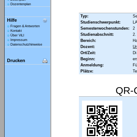
Dozentenplan
Typ:
Se
Hilfe
Studienschwerpunkt:
LA
Fragen & Antworten
Semesterwochenstunden:
2
Kontakt
Studienabschnitt:
2.
Über ViLI
Impressum
Bereich:
Ha
Datenschutzhinweise
Dozent:
Un
Ort/Zeit:
Di
Beginn:
er
Drucken
Anmeldung:
Fü
Plätze:
Te
QR-C