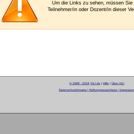
Um die Links zu sehen, müssen Si
Teilnehmer/in oder Dozent/in dieser Ve
© 1998 - 2026
ViLI.de
|
Hilfe
|
Über ViLI
Datenschutzhinweis | Haftungsausschluss | Impressu
layout by
Sascha Beck