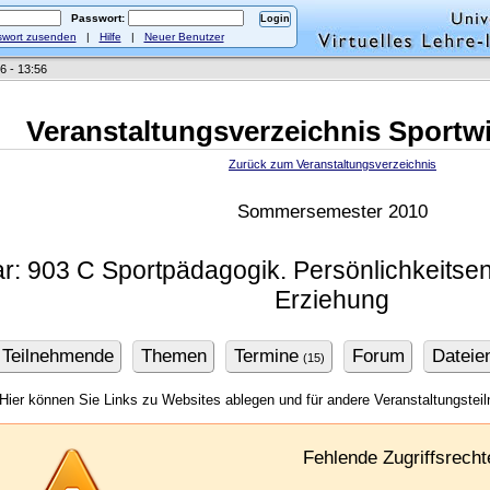
Passwort:
wort zusenden
|
Hilfe
|
Neuer Benutzer
6 - 13:56
Veranstaltungsverzeichnis Sportw
Zurück zum Veranstaltungsverzeichnis
Sommersemester 2010
r: 903 C Sportpädagogik. Persönlichkeitsen
Erziehung
Teilnehmende
Themen
Termine
Forum
Dateie
(15)
Hier können Sie Links zu Websites ablegen und für andere Veranstaltungste
Fehlende Zugriffsrecht