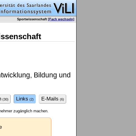
Sportwissenschaft
[Fach wechseln]
issenschaft
twicklung, Bildung und
n
Links
E-Mails
(30)
(2)
(6)
ilnehmer zugänglich machen.
e