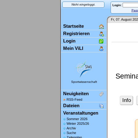
Nicht eingeloggt.
Login:
Pass
Fr, 07. August 202
Startseite
Registrieren
Login
Mein ViLI
Semina
Sportwissenschaft
Neuigkeiten
Info
RSS-Feed
Dateien
Veranstaltungen
Sommer 2026
Winter 2025/26
Archiv
Suche
Zeitenplan