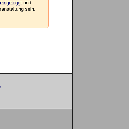
e
eingeloggt
und
ranstaltung sein.
m