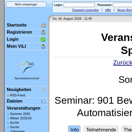
Nicht eingeloggt.
Login:
Passwort:
Passwort zusenden
|
Hilfe
|
Neuer Ben
Do, 06. August 2026 - 11:45
Startseite
Registrieren
Veran
Login
Mein ViLI
Sp
Zurück
So
Sportwissenschaft
Neuigkeiten
RSS-Feed
Seminar: 901 Be
Dateien
Veranstaltungen
Automatisie
Sommer 2026
Winter 2025/26
Archiv
Suche
Info
Teilnehmende
Th
Zeitenplan