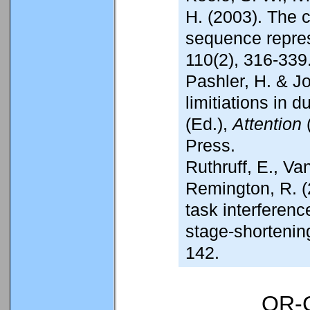
H. (2003). The c
sequence repre
110(2), 316-339
Pashler, H. & Jo
limitiations in 
(Ed.),
Attention
Press.
Ruthruff, E., Va
Remington, R. (
task interference
stage-shorteni
142.
QR-C