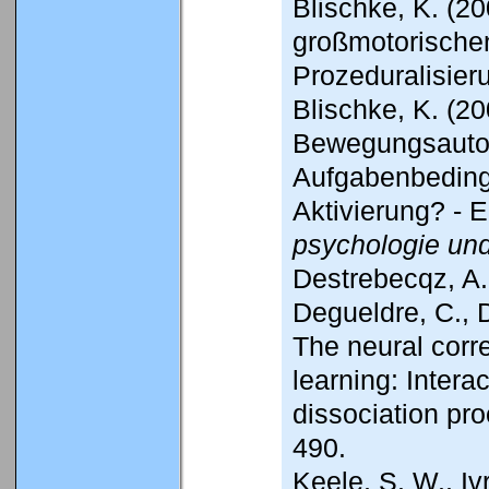
Blischke, K. (20
großmotorische
Prozeduralisier
Blischke, K. (2
Bewegungsautom
Aufgabenbeding
Aktivierung? - E
psychologie und
Destrebecqz, A.,
Degueldre, C., De
The neural corre
learning: Intera
dissociation pr
490.
Keele, S. W., Iv