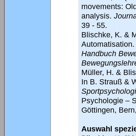
movements: Old 
analysis.
Journa
39 - 55.
Blischke, K. & M
Automatisation. 
Handbuch Bewe
Bewegungslehr
Müller, H. & Bli
In B. Strauß & W
Sportpsycholog
Psychologie – S
Göttingen, Bern,
Auswahl speziel