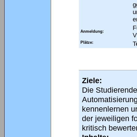
g
u
e
F
Anmeldung:
V
Plätze:
T
Ziele:
Die Studierende
Automatisierung
kennenlernen u
der jeweiligen
kritisch bewerte