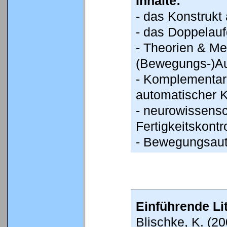
Inhalte:
- das Konstrukt 
- das Doppelau
- Theorien & M
(Bewegungs-)Au
- Komplementari
automatischer K
- neurowissensc
Fertigkeitskontr
- Bewegungsaut
Einführende Lit
Blischke, K. (20