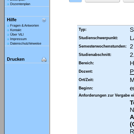
Dozentenplan
Hilfe
Fragen & Antworten
S
Typ:
Kontakt
Über ViLI
L
Studienschwerpunkt:
Impressum
Datenschutzhinweise
2
Semesterwochenstunden:
2
Studienabschnitt:
Drucken
H
Bereich:
P
Dozent:
M
Ort/Zeit:
e
Beginn:
Anforderungen zur Vergabe e
T
N
A
(
R