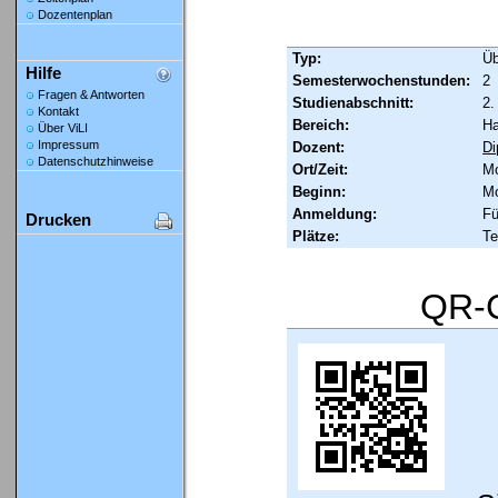
Dozentenplan
Typ:
Ü
Hilfe
Semesterwochenstunden:
2
Fragen & Antworten
Studienabschnitt:
2.
Kontakt
Bereich:
Ha
Über ViLI
Impressum
Dozent:
Di
Datenschutzhinweise
Ort/Zeit:
Mo
Beginn:
Mo
Anmeldung:
Fü
Drucken
Plätze:
Te
QR-C