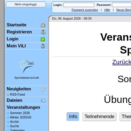
Nicht eingeloggt.
Login:
Passwort:
Passwort zusenden
|
Hilfe
|
Neuer Ben
Do, 06. August 2026 - 09:34
Startseite
Registrieren
Veran
Login
Mein ViLI
Sp
Zurück
So
Sportwissenschaft
Neuigkeiten
RSS-Feed
Übung
Dateien
Veranstaltungen
Sommer 2026
Info
Teilnehmende
The
Winter 2025/26
Archiv
Suche
Zeitenplan