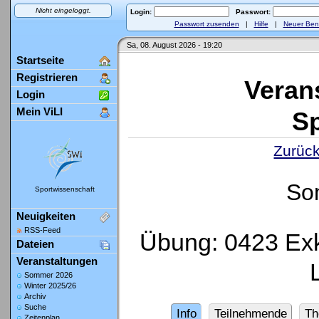
Nicht eingeloggt.
Login:
Passwort:
Passwort zusenden
|
Hilfe
|
Neuer Ben
Sa, 08. August 2026 - 19:20
Startseite
Registrieren
Veran
Login
Mein ViLI
Sp
Zurück
So
Sportwissenschaft
Neuigkeiten
RSS-Feed
Übung: 0423 Exk
Dateien
Veranstaltungen
Sommer 2026
Winter 2025/26
Archiv
Suche
Info
Teilnehmende
Th
Zeitenplan