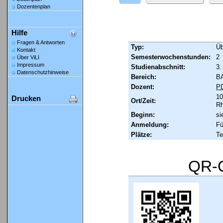
Dozentenplan
Hilfe
Fragen & Antworten
Typ:
Ü
Kontakt
Semesterwochenstunden:
2
Über ViLI
Impressum
Studienabschnitt:
3.
Datenschutzhinweise
Bereich:
B
Dozent:
PD
10
Drucken
Ort/Zeit:
Rh
Beginn:
si
Anmeldung:
Fü
Plätze:
Te
QR-C