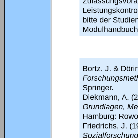
Zulassungsvora
Leistungskontro
bitte der Studi
Modulhandbuch
Bortz, J. & Döri
Forschungsmeth
Springer.
Diekmann, A. (
Grundlagen, M
Hamburg: Rowoh
Friedrichs, J. (
Sozialforschun