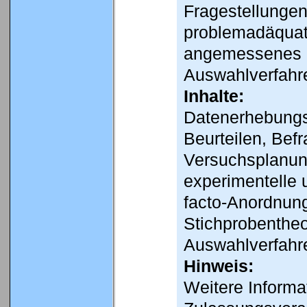
Fragestellunge
problemadäquat
angemessenes 
Auswahlverfahr
Inhalte:
Datenerhebungs
Beurteilen, Bef
Versuchsplanung
experimentelle 
facto-Anordnun
Stichprobentheo
Auswahlverfahr
Hinweis:
Weitere Informa