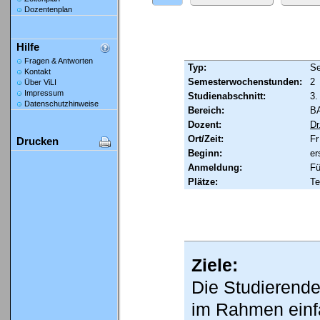
Dozentenplan
Hilfe
Fragen & Antworten
Typ:
Se
Kontakt
Semesterwochenstunden:
2
Über ViLI
Impressum
Studienabschnitt:
3.
Datenschutzhinweise
Bereich:
B
Dozent:
Dr
Ort/Zeit:
Fr
Drucken
Beginn:
er
Anmeldung:
Fü
Plätze:
Te
Ziele:
Die Studierende
im Rahmen einfa