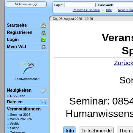
Nicht eingeloggt.
Login:
Passwort:
Passwort zusenden
|
Hilfe
|
Neuer Ben
Do, 06. August 2026 - 19:29
Startseite
Registrieren
Veran
Login
Mein ViLI
Sp
Zurück
So
Sportwissenschaft
Neuigkeiten
RSS-Feed
Seminar: 0854
Dateien
Veranstaltungen
Humanwissensc
Sommer 2026
Winter 2025/26
Archiv
Suche
Info
Teilnehmende
Them
Zeitenplan