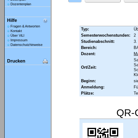
Dozentenplan
Hilfe
Fragen & Antworten
Typ:
Ü
Kontakt
Semesterwochenstunden:
2
Über ViLI
Impressum
Studienabschnitt:
3.
Datenschutzhinweise
Bereich:
B
Dozent:
Ma
Sa
Drucken
Sa
Ort/Zeit:
So
Kl
Beginn:
si
Anmeldung:
Fü
Plätze:
Te
QR-C