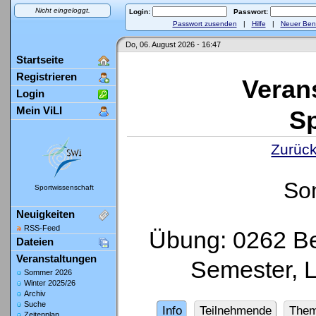
Nicht eingeloggt.
Login:
Passwort:
Passwort zusenden
|
Hilfe
|
Neuer Ben
Do, 06. August 2026 - 16:47
Startseite
Registrieren
Veran
Login
Mein ViLI
Sp
Zurück
So
Sportwissenschaft
Neuigkeiten
RSS-Feed
Übung: 0262 Be
Dateien
Veranstaltungen
Semester, 
Sommer 2026
Winter 2025/26
Archiv
Suche
Info
Teilnehmende
The
Zeitenplan