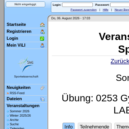
Nicht eingeloggt.
Login:
Passwort:
Passwort zusenden
|
Hilfe
|
Neuer Ben
Do, 06. August 2026 - 17:03
Startseite
Registrieren
Veran
Login
Mein ViLI
Sp
Zurück
So
Sportwissenschaft
Neuigkeiten
RSS-Feed
Übung: 0253 Gy
Dateien
Veranstaltungen
LAB
Sommer 2026
Winter 2025/26
Archiv
Suche
Info
Teilnehmende
Them
Zeitenplan