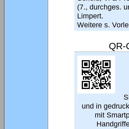
(7., durchges. u
Limpert.
Weitere s. Vor
QR-C
S
und in gedruc
mit Smart
Handgriffe