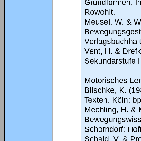
Grundformen, Im
Rowohlt.
Meusel, W. & Wi
Bewegungsgesta
Verlagsbuchha
Vent, H. & Dref
Sekundarstufe I
Motorisches Le
Blischke, K. (1
Texten. Köln: bp
Mechling, H. & 
Bewegungswisse
Schorndorf: Ho
Scheid, V. & Pr