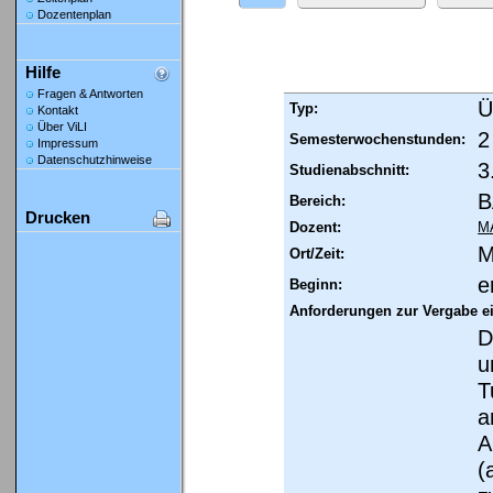
Dozentenplan
Hilfe
Fragen & Antworten
Ü
Typ:
Kontakt
Über ViLI
2
Semesterwochenstunden:
Impressum
Datenschutzhinweise
3
Studienabschnitt:
B
Bereich:
Drucken
Dozent:
MA
M
Ort/Zeit:
e
Beginn:
Anforderungen zur Vergabe e
D
u
T
a
A
(