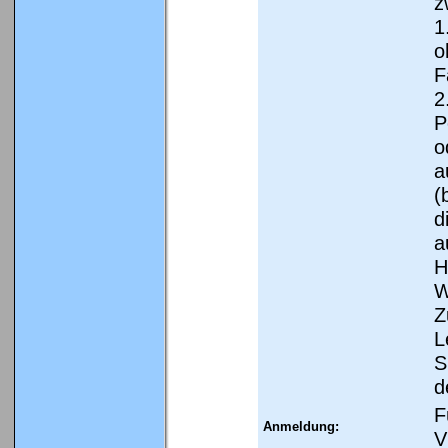
z
1
o
F
2
P
o
a
(
d
a
H
W
Z
L
S
d
F
Anmeldung:
V