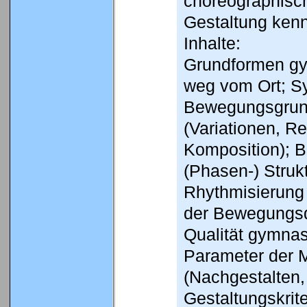
choreographisc
Gestaltung ken
Inhalte:
Grundformen gy
weg vom Ort; S
Bewegungsgrund
(Variationen, R
Komposition); 
(Phasen-) Struk
Rhythmisierung
der Bewegungsqu
Qualität gymna
Parameter der 
(Nachgestalten,
Gestaltungskrit