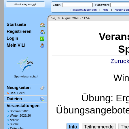
Nicht eingeloggt.
Login:
Passwort:
Passwort zusenden
|
Hilfe
|
Neuer Ben
So, 09. August 2026 - 11:54
Startseite
Registrieren
Veran
Login
Mein ViLI
Sp
Zurück
Win
Sportwissenschaft
Neuigkeiten
RSS-Feed
Übung: Er
Dateien
Veranstaltungen
Übungsangebote.
Sommer 2026
Winter 2025/26
Archiv
Suche
Info
Teilnehmende
Th
Zeitenplan