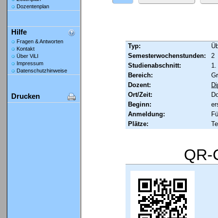
Dozentenplan
Hilfe
Fragen & Antworten
Typ:
Ü
Kontakt
Semesterwochenstunden:
2
Über ViLI
Impressum
Studienabschnitt:
1.
Datenschutzhinweise
Bereich:
Gr
Dozent:
Di
Ort/Zeit:
Do
Drucken
Beginn:
er
Anmeldung:
Fü
Plätze:
Te
QR-C