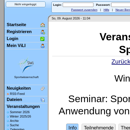
Nicht eingeloggt.
Login:
Passwort:
Passwort zusenden
|
Hilfe
|
Neuer Ben
So, 09. August 2026 - 11:04
Startseite
Registrieren
Veran
Login
Mein ViLI
Sp
Zurück
Win
Sportwissenschaft
Neuigkeiten
RSS-Feed
Seminar: Spor
Dateien
Veranstaltungen
Anwendung von 
Sommer 2026
Winter 2025/26
Archiv
Suche
Info
Teilnehmende
The
Zeitenplan