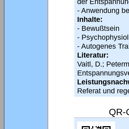
der Entspannun
- Anwendung bei
Inhalte:
- Bewußtsein
- Psychophysiol
- Autogenes Trai
Literatur:
Vaitl, D.; Pete
Entspannungsve
Leistungsnach
Referat und re
QR-C