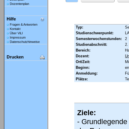
Dozentenplan
Hilfe
Fragen & Antworten
Typ:
Se
Kontakt
Studienschwerpunkt:
LA
Über ViLI
Impressum
Semesterwochenstunden:
2
Datenschutzhinweise
Studienabschnitt:
2.
Bereich:
Ha
Dozent:
Un
Drucken
Ort/Zeit:
Mi
Beginn:
er
Anmeldung:
Fü
Plätze:
Te
Ziele:
- Grundlegende