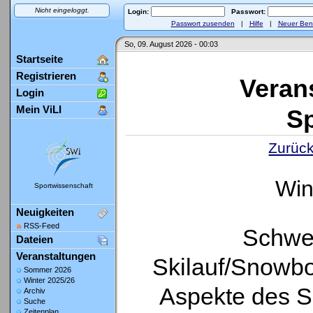
Nicht eingeloggt.
Login:
Passwort:
Passwort zusenden
|
Hilfe
|
Neuer Ben
So, 09. August 2026 - 00:03
Startseite
Registrieren
Veran
Login
Mein ViLI
Sp
Zurück
Win
Sportwissenschaft
Neuigkeiten
RSS-Feed
Schwer
Dateien
Veranstaltungen
Skilauf/Snowbo
Sommer 2026
Winter 2025/26
Aspekte des S
Archiv
Suche
Zeitenplan