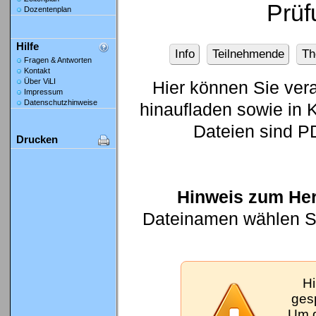
Prüf
Dozentenplan
Hilfe
Info
Teilnehmende
Th
Fragen & Antworten
Kontakt
Über ViLI
Hier können Sie ver
Impressum
Datenschutzhinweise
hinaufladen sowie in K
Dateien sind P
Drucken
Hinweis zum Her
Dateinamen wählen Sie
Hi
gesp
Um d