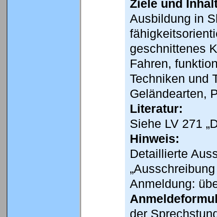
Ziele und Inhal
Ausbildung in S
fähigkeitsorien
geschnittenes 
Fahren, funktio
Techniken und T
Geländearten, 
Literatur:
Siehe LV 271 „D
Hinweis:
Detaillierte Au
„Ausschreibung 
Anmeldung: übe
Anmeldeformul
der Sprechstun