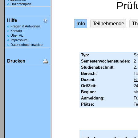
Prüf
Dozentenplan
Hilfe
Info
Teilnehmende
Th
Fragen & Antworten
Kontakt
Über ViLI
Impressum
Datenschutzhinweise
Typ:
Sc
Drucken
Semesterwochenstunden:
2
Studienabschnitt:
2.
Bereich:
Ha
Dozent:
Ha
Ort/Zeit:
24
Beginn:
si
Anmeldung:
Fü
Plätze:
Te