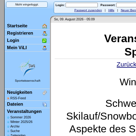
Nicht eingeloggt.
Login:
Passwort:
Passwort zusenden
|
Hilfe
|
Neuer Ben
So, 09. August 2026 - 05:09
Startseite
Registrieren
Veran
Login
Mein ViLI
Sp
Zurück
Win
Sportwissenschaft
Neuigkeiten
RSS-Feed
Schwer
Dateien
Veranstaltungen
Skilauf/Snowbo
Sommer 2026
Winter 2025/26
Aspekte des S
Archiv
Suche
Zeitenplan