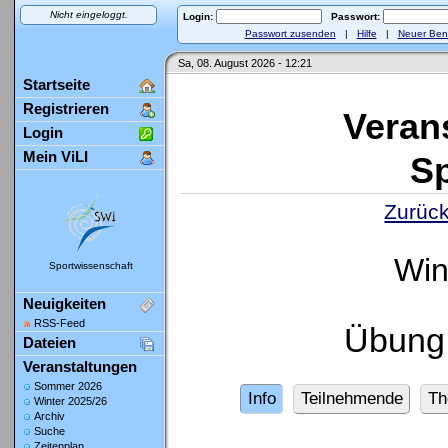
Nicht eingeloggt.
Login:
Passwort:
Passwort zusenden
|
Hilfe
|
Neuer Ben
Sa, 08. August 2026 - 12:21
Startseite
Registrieren
Veran
Login
Mein ViLI
Sp
Zurück
Win
Sportwissenschaft
Neuigkeiten
RSS-Feed
Übung:
Dateien
Veranstaltungen
Sommer 2026
Info
Teilnehmende
Th
Winter 2025/26
Archiv
Suche
Zeitenplan