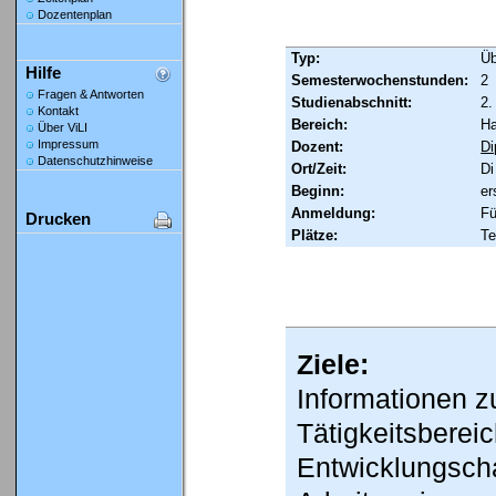
Dozentenplan
Typ:
Ü
Hilfe
Semesterwochenstunden:
2
Fragen & Antworten
Studienabschnitt:
2.
Kontakt
Bereich:
Ha
Über ViLI
Impressum
Dozent:
Di
Datenschutzhinweise
Ort/Zeit:
Di
Beginn:
er
Anmeldung:
Fü
Drucken
Plätze:
Te
Ziele:
Informationen z
Tätigkeitsberei
Entwicklungsch