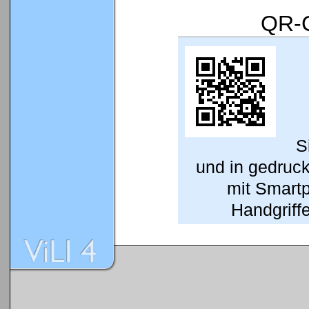
QR-C
S
und in gedruc
mit Smart
Handgriffe