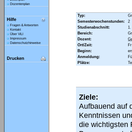
Dozentenplan
Typ:
Gr
Hilfe
Semesterwochenstunden:
2
Fragen & Antworten
Studienabschnitt:
1.
Kontakt
Bereich:
Gr
Über ViLI
Impressum
Dozent:
Ge
Datenschutzhinweise
Ort/Zeit:
Fr
Beginn:
er
Anmeldung:
Fü
Drucken
Plätze:
Te
Ziele:
Aufbauend auf 
Kenntnissen und
die wichtigsten 