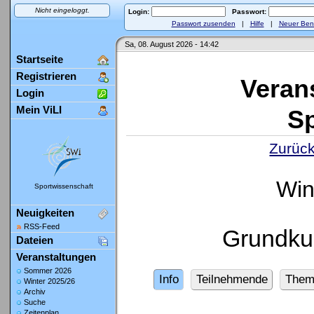
Nicht eingeloggt.
Login:
Passwort:
Passwort zusenden
|
Hilfe
|
Neuer Ben
Sa, 08. August 2026 - 14:42
Startseite
Registrieren
Veran
Login
Mein ViLI
Sp
Zurück
Win
Sportwissenschaft
Neuigkeiten
RSS-Feed
Grundkur
Dateien
Veranstaltungen
Sommer 2026
Info
Teilnehmende
Them
Winter 2025/26
Archiv
Suche
Zeitenplan