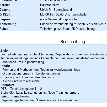
Studienabschnitt:
2. Studienabschnitt
Bereich:
Hauptstudium
Dozent:
Ulrich-M. Sprenglewski
Ort/Zeit:
Mo 08.15 - 09.45 Uhr, Tennishalle
Beginn:
erste Veranstaltungswoche.
Anmeldung:
Für diese Veranstaltung müssen Sie sich hier in
Plätze:
Teilnahmeplatz: 6 von 25 Plätzen belegt.
Beschreibung
Ziele:
Die Teilnehmer,innen sollen Methoden, Organisationsformen und Gestaltung
Technikanwendungstrainings kennenlernen; sie sollen angeleitet werden zum 
Situationen“ im Gruppentraining.
Inhalte:
- Formen und Methoden des Technikanwendungstrainings
- Organisationsformen im Leistungstraining
- Planung und Dosierung des Trainings
- Kleine Unterrichtsversuche
Literatur:
DTB – Tennis-Lehrpläne 1 + 2.
Steinhöfel, Lutz: Leistungstennis. Neue Trainingsformen.
Leistungsnachweis:
Regelmäßige Teilnahme; Übernahme von Lehrversuchen