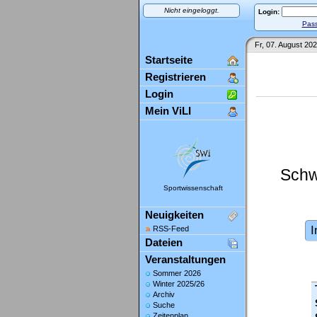
Nicht eingeloggt.
Login:
Pass
Fr, 07. August 202
Startseite
Registrieren
Login
Mein ViLI
Schw
Sportwissenschaft
Neuigkeiten
I
RSS-Feed
Dateien
Veranstaltungen
Sommer 2026
Winter 2025/26
Archiv
Suche
Zeitenplan