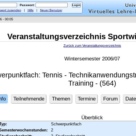
Passwort:
wort zusenden
|
Hilfe
|
Neuer Benutzer
6 - 00:05
Veranstaltungsverzeichnis Sportw
Zurück zum Veranstaltungsverzeichnis
Wintersemester 2006/07
erpunktfach: Tennis - Technikanwendungstra
Training - (564)
nfo
Teilnehmende
Themen
Termine
Forum
Date
Überblick
Typ:
Schwerpunktfach
Semesterwochenstunden:
2