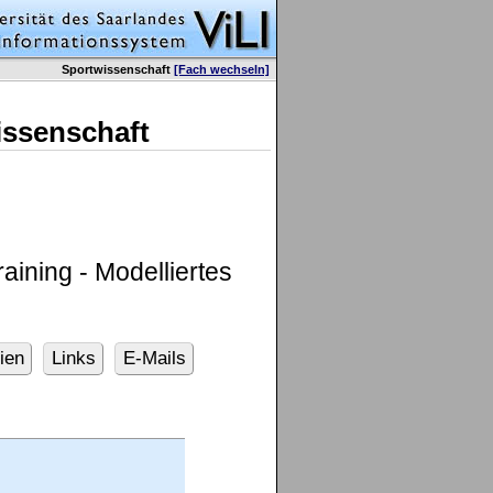
Sportwissenschaft
[Fach wechseln]
issenschaft
ining - Modelliertes
ien
Links
E-Mails