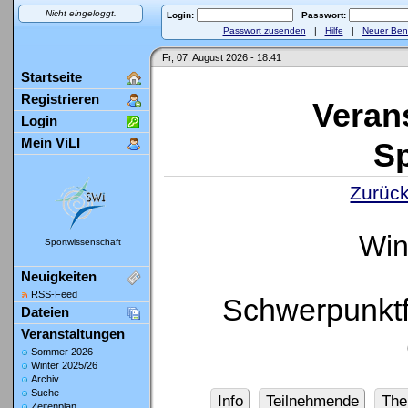
Nicht eingeloggt.
Login:
Passwort:
Passwort zusenden
|
Hilfe
|
Neuer Ben
Fr, 07. August 2026 - 18:41
Startseite
Registrieren
Veran
Login
Mein ViLI
Sp
Zurück
Win
Sportwissenschaft
Neuigkeiten
RSS-Feed
Schwerpunktf
Dateien
Veranstaltungen
Sommer 2026
Winter 2025/26
Archiv
Suche
Info
Teilnehmende
Th
Zeitenplan