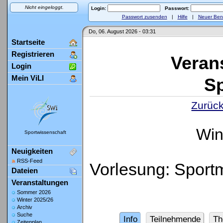
Nicht eingeloggt.
Login:
Passwort:
Passwort zusenden
|
Hilfe
|
Neuer Ben
Do, 06. August 2026 - 03:31
Startseite
Registrieren
Veran
Login
Mein ViLI
Sp
Zurück
Win
Sportwissenschaft
Neuigkeiten
RSS-Feed
Vorlesung: Sportm
Dateien
Veranstaltungen
Sommer 2026
Winter 2025/26
Archiv
Suche
Info
Teilnehmende
Th
Zeitenplan