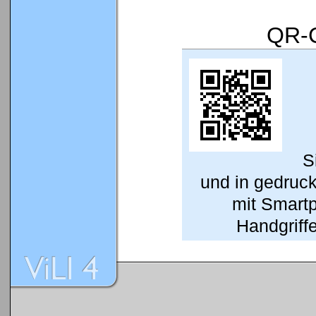
QR-C
S
und in gedruc
mit Smart
Handgriffe