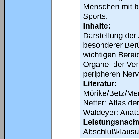
Menschen mit b
Sports.
Inhalte:
Darstellung de
besonderer Berü
wichtigen Berei
Organe, der Ve
peripheren Ner
Literatur:
Mörike/Betz/Mer
Netter: Atlas d
Waldeyer: Anat
Leistungsnach
Abschlußklausu