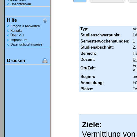
Dozentenplan
Hilfe
Fragen & Antworten
Typ:
Vo
Kontakt
Studienschwerpunkt:
LA
Über ViLI
Impressum
Semesterwochenstunden:
1
Datenschutzhinweise
Studienabschnitt:
2.
Bereich:
Ha
Dozent:
Dr
Drucken
Fr
Ort/Zeit:
An
Beginn:
er
Anmeldung:
Fü
Plätze:
Te
Ziele:
Vermittlung vo