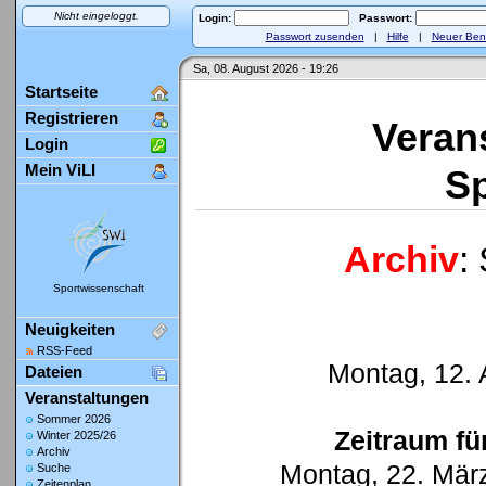
Nicht eingeloggt.
Login:
Passwort:
Passwort zusenden
|
Hilfe
|
Neuer Ben
Sa, 08. August 2026 - 19:26
Startseite
Registrieren
Veran
Login
Mein ViLI
Sp
Archiv
:
Sportwissenschaft
Neuigkeiten
RSS-Feed
Montag, 12. A
Dateien
Veranstaltungen
Sommer 2026
Zeitraum fü
Winter 2025/26
Archiv
Montag, 22. März
Suche
Zeitenplan