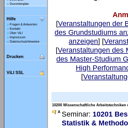
Dozentenplan
Anm
Hilfe
[
Veranstaltungen der
Fragen & Antworten
Kontakt
des Grundstudiums an
Über ViLI
Impressum
anzeigen
] [
Verans
Datenschutzhinweise
[
Veranstaltungen des 
Drucken
des Master-Studium G
High Performan
ViLI SSL
[
Veranstaltung
10200 Wissenschaftliche Arbeitstechniken
A
Seminar:
10201 Bes
Statistik & Method