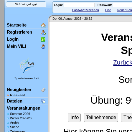
Nicht eingeloggt.
Login:
Passwort:
Passwort zusenden
|
Hilfe
|
Neuer Ben
Do, 06. August 2026 - 20:32
Startseite
Registrieren
Veran
Login
Mein ViLI
Sp
Zurück
So
Sportwissenschaft
Neuigkeiten
RSS-Feed
Übung: 9
Dateien
Veranstaltungen
Sommer 2026
Info
Teilnehmende
Th
Winter 2025/26
Archiv
Suche
Hier können Sie ver
Zeitenplan