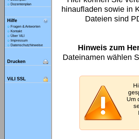
Dozentenplan
hinaufladen sowie in K
Dateien sind P
Hilfe
Fragen & Antworten
Kontakt
Über ViLI
Impressum
Hinweis zum Her
Datenschutzhinweise
Dateinamen wählen Sie
Drucken
ViLI SSL
Hi
gesp
Um d
se