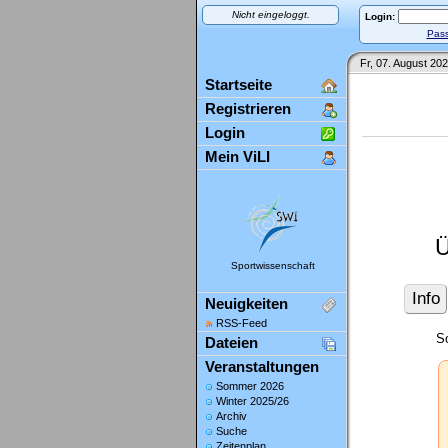
Nicht eingeloggt.
Login:
Pass
Fr, 07. August 202
Startseite
Registrieren
Login
Mein ViLI
Ü
Sportwissenschaft
Info
Neuigkeiten
RSS-Feed
So
Dateien
Veranstaltungen
Sommer 2026
Winter 2025/26
Archiv
Suche
Zeitenplan