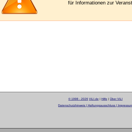
für Informationen zur Veranst
© 1998 - 2026
ViLI.de
|
Hilfe
|
Über ViLI
Datenschutzhinweis | Haftungsausschluss | Impressu
layout by
Sascha Beck