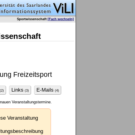
Sportwissenschaft
[Fach wechseln]
issenschaft
ng Freizeitsport
Links
E-Mails
(2)
(3)
(4)
enauen Veranstaltungstermine.
ese Veranstaltung
taltungsbeschreibung