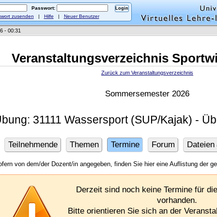
Passwort:
wort zusenden
|
Hilfe
|
Neuer Benutzer
6 - 00:31
Veranstaltungsverzeichnis Sportw
Zurück zum Veranstaltungsverzeichnis
Sommersemester 2026
bung: 31111 Wassersport (SUP/Kajak) - Übu
Teilnehmende
Themen
Termine
Forum
Dateien
fern von dem/der Dozent/in angegeben, finden Sie hier eine Auflistung der g
Derzeit sind noch keine Termine für di
vorhanden.
Bitte orientieren Sie sich an der Verans